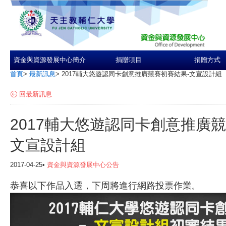
資金與資源發展中心簡介
捐贈項目
捐贈方式
首頁
>
最新訊息
>
2017輔大悠遊認同卡創意推廣競賽初賽結果-文宣設計組
回最新訊息
2017輔大悠遊認同卡創意推廣競
文宣設計組
2017-04-25•
資金與資源發展中心公告
恭喜以下作品入選，下周將進行網路投票作業
。