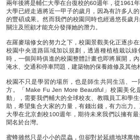
兩年後將是輔仁大學在台復校的60週年，從1961
大學已經走過將近一甲子的歲月，因為有許多人的
的豐碩成果。然而我們的校園同時也經過悠長歲月
關注及照顧才能充分發揮她的潛力。
在羅麥瑞修女的努力之下，校園景觀美化正逐步在
校園中央道路區域加以規劃，透過種植植栽以綠
時，一個與時俱進的校園整體計畫也即將展開，內
淹水、交通和停車問題，建築物的保養維修及其他
校園不只是學習的場所，也是師生共同生活、一
方。「Make Fu Jen More Beautiful」
動」，需要我們輔大的全球校友、教職員工和學生
助，希望集合大家的力量，有錢出錢，有力出力。
大學在北京創校100週年，期待未來我們以擁有
聞名於台灣。
蜜蜂雖然只是小小的昆蟲，但卻對於延續地球萬物