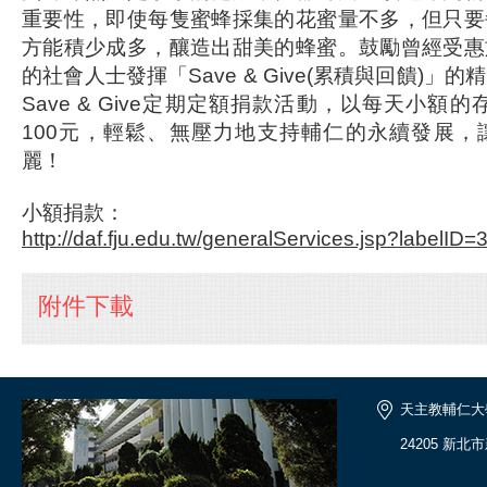
重要性，即使每隻蜜蜂採集的花蜜量不多，但只要
方能積少成多，釀造出甜美的蜂蜜。鼓勵曾經受惠
的社會人士發揮「Save & Give(累積與回饋)」
Save & Give定期定額捐款活動，以每天小額的
100元，輕鬆、無壓力地支持輔仁的永續發展，
麗！
小額捐款：
http://daf.fju.edu.tw/generalServices.jsp?labelID=
附件下載
天主教輔仁大
24205 新北