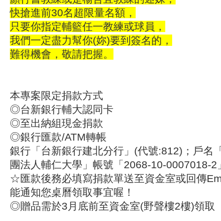
快搶進前30名超限量名額，
只要你指定輔籃任一教練或球員，
我們一定盡力幫你(妳)要到簽名的，
難得機會，敬請把握。
本專案限定捐款方式
◎台新銀行輔大認同卡
◎至出納組現金捐款
◎銀行匯款/ATM轉帳
銀行「台新銀行建北分行」(代號:812)；戶
團法人輔仁大學」帳號「2068-10-0007018-
☆匯款後務必填寫捐款單送至資金室或回傳Ema
能通知您桌曆領取事宜喔！
◎贈品需於3月底前至資金室(野聲樓2樓)領取