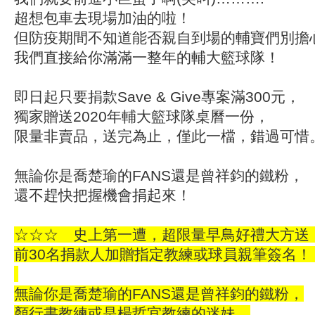
超想包車去現場加油的啦！
但防疫期間不知道能否親自到場的輔寶們別擔
我們直接給你滿滿一整年的輔大籃球隊！
即日起只要捐款Save & Give專案滿300元，
獨家贈送2020年輔大籃球隊桌曆一份，
限量非賣品，送完為止，僅此一檔，錯過可惜
無論你是喬楚瑜的FANS還是曾祥鈞的鐵粉，
還不趕快把握機會捐起來！
☆☆☆ 史上第一遭，超限量早鳥好禮大方送
前30名捐款人加贈指定教練或球員親筆簽名！
無論你是喬楚瑜的FANS還是曾祥鈞的鐵粉，
顏行書教練或是楊哲宜教練的迷妹，