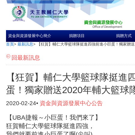
資金與資源發展中心簡介
捐贈項目
捐贈方式
首頁
>
最新訊息
>
【狂賀】輔仁大學籃球隊挺進四強前進小巨蛋！獨家贈送2
回最新訊息
【狂賀】輔仁大學籃球隊挺進
蛋！獨家贈送2020年輔大籃球
2020-02-24•
資金與資源發展中心公告
【UBA捷報～小巨蛋！我們來了】
狂賀輔仁大學籃球隊挺進四強，
我們就要前進小巨蛋了啊(尖叫)……….