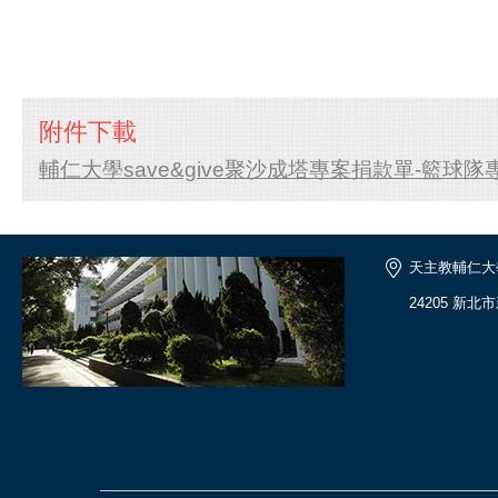
附件下載
輔仁大學save&give聚沙成塔專案捐款單-籃球隊專
天主教輔仁大
24205 新北