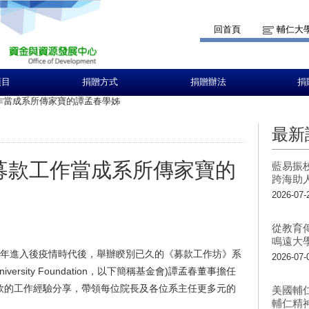
回首頁
輔仁大
項目
捐贈方式
捐贈辦法
捐
工作當成系所傳家寶的譚孟春學姊
最新
-募款工作當成系所傳家寶的
藍易振
跨海助
2026-07-
從教育
鳴遠大
22年進入後疫情時代後，舉辦睽別已久的《募款工作坊》系
2026-07-
versity Foundation，以下簡稱基金會)譚孟春董事擔任
款的工作經驗分享，帶領每位院長及各位系主任更多元的
美國輔
輔仁精