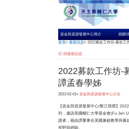
資金與資源發展中心簡介
捐贈
首頁
>
最新訊息
>
2022募款工作坊-募款
回最新訊息
2022募款工作坊
譚孟春學姊
2023-02-01•
資金與資源發展中心公告
【資金與資源發展中心/蔡江琪撰】20
列，邀請美國輔仁大學基金會(Fu Jen Uni
講者，藉由譚董事在美國兼顧教學與募
視野與經驗。