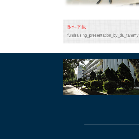
附件下載
fundraising_presentation_by_dr._tammy