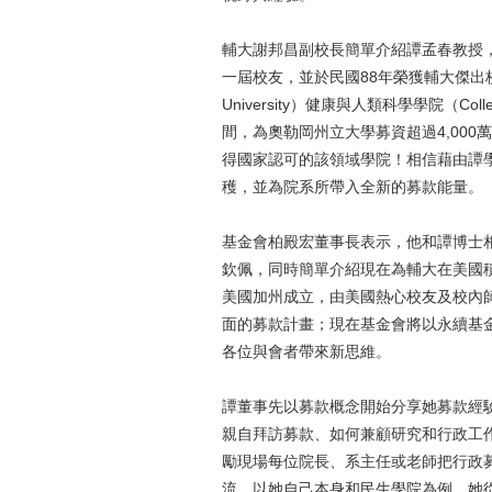
輔大謝邦昌副校長簡單介紹譚孟春教授，譚孟
一屆校友，並於民國88年榮獲輔大傑出校友
University）健康與人類科學學院（College 
間，為奧勒岡州立大學募資超過4,00
得國家認可的該領域學院！相信藉由譚
穫，並為院系所帶入全新的募款能量。
基金會柏殿宏董事長表示，他和譚博士
欽佩，同時簡單介紹現在為輔大在美國積
美國加州成立，由美國熱心校友及校內師
面的募款計畫；現在基金會將以永續基金(
各位與會者帶來新思維。
譚董事先以募款概念開始分享她募款經
親自拜訪募款、如何兼顧研究和行政工
勵現場每位院長、系主任或老師把行政
流，以她自己本身和民生學院為例，她