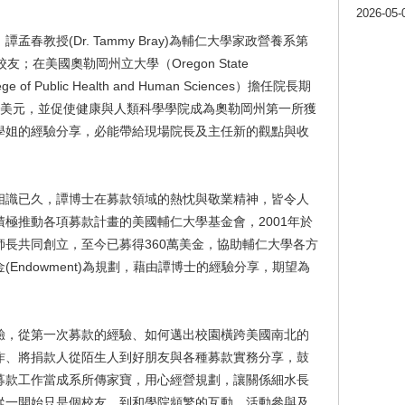
2026-05-
春教授(Dr. Tammy Bray)為輔仁大學家政營養系第
；在美國奧勒岡州立大學（Oregon State
of Public Health and Human Sciences）擔任院長期
0萬美元，並促使健康與人類科學學院成為奧勒岡州第一所獲
學姐的經驗分享，必能帶給現場院長及主任新的觀點與收
相識已久，譚博士在募款領域的熱忱與敬業精神，皆令人
極推動各項募款計畫的美國輔仁大學基金會，2001年於
長共同創立，至今已募得360萬美金，協助輔仁大學各方
Endowment)為規劃，藉由譚博士的經驗分享，期望為
驗，從第一次募款的經驗、如何邁出校園橫跨美國南北的
作、將捐款人從陌生人到好朋友與各種募款實務分享，鼓
募款工作當成系所傳家寶，用心經營規劃，讓關係細水長
從一開始只是個校友，到和學院頻繁的互動、活動參與及