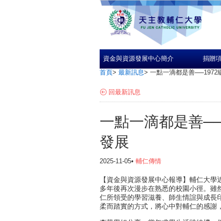
資金與資源發展中心簡介
捐贈
首頁
>
最新訊息
>
一點一滴都是善──197
回最新訊息
一點一滴都是善──
發展
2025-11-05•
輔仁傳情
輔仁大學
【資金與資源發展中心報導】
多年後再次漫步在熟悉的校園小徑。雖
仁所領受的學習滋養、師生情誼與成長
柔而踏實的方式，將心中對輔仁的感謝