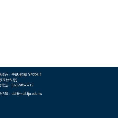
櫃台：于斌樓2樓 YP206-2
依照學校作息)
電話：(02)2905-6712
信箱：daf@mail.fju.edu.tw