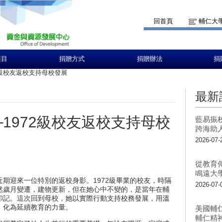
回首頁
輔仁大
項目
捐贈方式
捐贈辦法
捐
2級校友返校支持母校發展
最新
1972級校友返校支持母校
藍易振
跨海助
2026-07-
從教育
鳴遠大
近期迎來一位特別的返校身影。1972級畢業的校友，時隔
2026-07-
然歲月變遷，建物更新，但在她心中不變的，是當年在輔
印記。這次回到母校，她以實際行動支持校務發展，用溫
，化為延續教育的力量。
美國輔
輔仁精