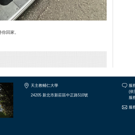
待你回家。
天主教輔仁大學
服務
(
24205 新北市新莊區中正路510號
服務
服務