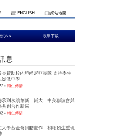
學
ENGLISH
網站地圖
贈Q&A
表單下載
訊息
校長贊助校內坦尚尼亞團隊 支持學生
人從做中學
27 •
輔仁傳情
傳承到永續創新 輔大、中美聯誼會與
學共創合作新局
02 •
輔仁傳情
仁大學基金會捐贈畫作 栩栩如生重現
神