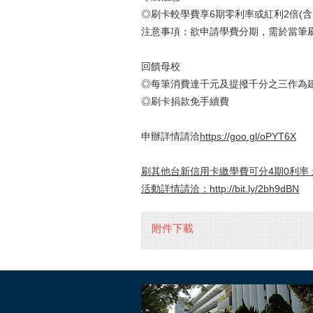
◎刷卡較學費享6期零利率或紅利2倍(含
注意事項：欲申請學費分期，需於當筆
回饋母校
◎每筆消費達千元及提撥千分之三作為
◎刷卡捐款免手續費
申辦詳情請洽
https://goo.gl/oPYT6X
刷其他台新信用卡繳學費可分
4
期
0
利率
活動詳情請洽：
http://bit.ly/2bh9dBN
附件下載