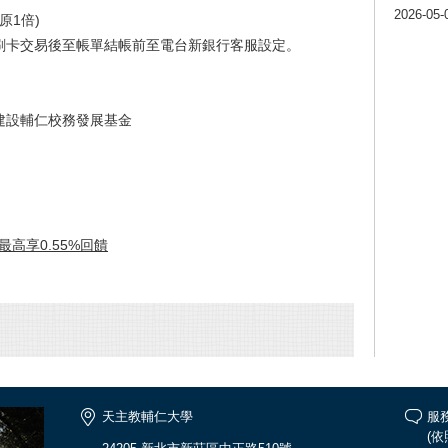
2026-05-
原1倍)
刷卡交易後至帳單結帳前至電台新銀行客服設定。
建設輔仁校務發展基金
最高享
0.55%
回饋
天主教輔仁大學
服務
(