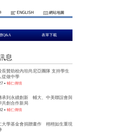
學
ENGLISH
網站地圖
贈Q&A
表單下載
訊息
校長贊助校內坦尚尼亞團隊 支持學生
人從做中學
27 •
輔仁傳情
傳承到永續創新 輔大、中美聯誼會與
學共創合作新局
02 •
輔仁傳情
仁大學基金會捐贈畫作 栩栩如生重現
神