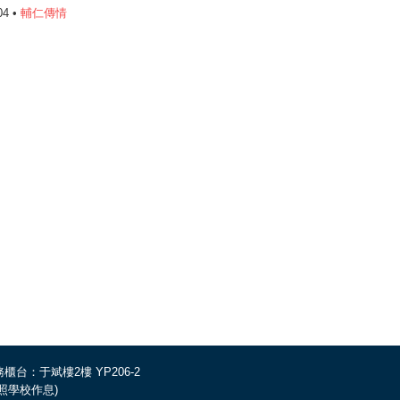
04 •
輔仁傳情
櫃台：于斌樓2樓 YP206-2
依照學校作息)