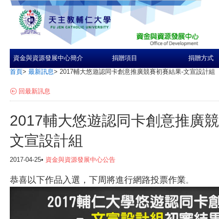
資金與資源發展中心簡介
捐贈項目
捐贈方式
首頁
>
最新訊息
>
2017輔大悠遊認同卡創意推廣競賽初賽結果-文宣設計組
回最新訊息
2017輔大悠遊認同卡創意推廣競
文宣設計組
2017-04-25•
資金與資源發展中心公告
恭喜以下作品入選，下周將進行網路投票作業
。