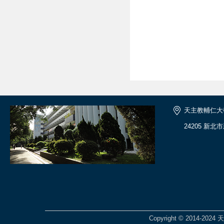
天主教輔仁大
24205 新北
Copyright © 2014-2024