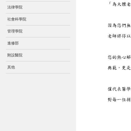
法律學院
社會科學院
管理學院
進修部
附設醫院
其他