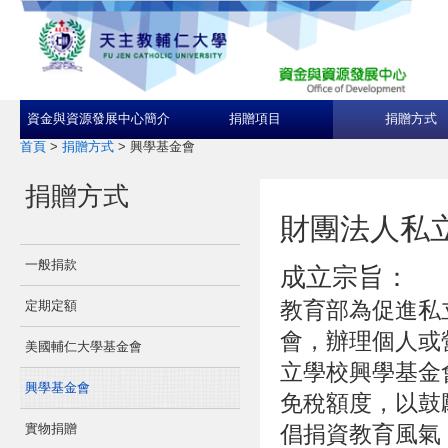
資金與資源發展中心簡介
捐贈項目
捐贈方式
首頁
>
捐贈方式
>
興學基金會
捐贈方式
財團法人私
一般捐款
成立宗旨：
教育部為促進私
定期定額
會，辦理個人或
美國輔仁大學基金會
立學校興學基金
興學基金會
免稅額度，以鼓
實物捐贈
倡捐資教育風氣