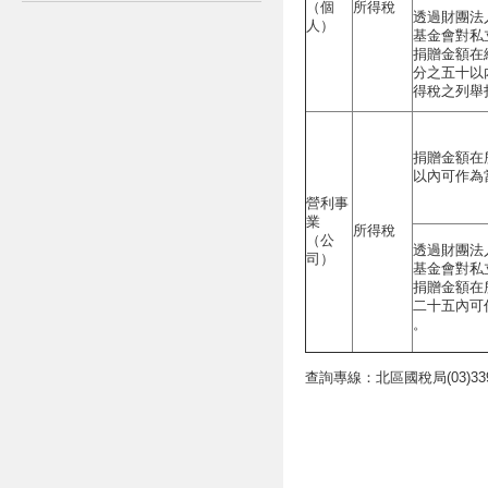
（個
所得稅
透過財團法
人）
基金會對私
捐贈金額在
分之五十以
得稅之列舉
捐贈金額在
以內可作為
營利事
業
所得稅
（公
透過財團法
司）
基金會對私
捐贈金額在
二十五內可
。
查詢專線：北區國稅局(03)339-