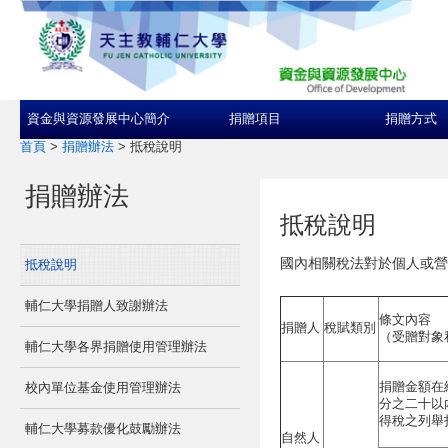
資金與資源發展中心簡介
捐贈項目
捐贈方式
首頁
>
捐贈辦法
>
抵稅說明
捐贈辦法
抵稅說明
國內相關稅法對於個人或營
抵稅說明
輔仁大學捐贈人致謝辦法
條文內容
捐贈人
稅賦類別
（受贈對象
輔仁大學各界捐贈使用管理辦法
捐贈金額在
校內單位基金使用管理辦法
分之二十以
得稅之列舉
輔仁大學募款優化鼓勵辦法
自然人