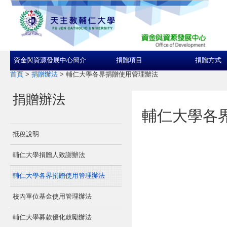
資金與資源發展中心簡介
捐贈項目
捐贈方式
首頁
>
捐贈辦法
>
輔仁大學各界捐贈使用管理辦法
捐贈辦法
輔仁大學各
抵稅說明
輔仁大學捐贈人致謝辦法
輔仁大學各界捐贈使用管理辦法
校內單位基金使用管理辦法
輔仁大學募款優化鼓勵辦法