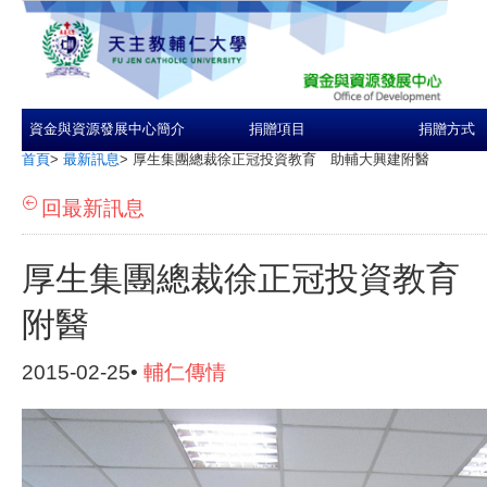
資金與資源發展中心簡介
捐贈項目
捐贈方式
首頁
>
最新訊息
>
厚生集團總裁徐正冠投資教育 助輔大興建附醫
回最新訊息
厚生集團總裁徐正冠投資教育
附醫
2015-02-25•
輔仁傳情