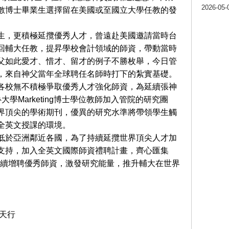
2026-05-
數博士畢業生選擇留在美國或至國立大學任教的發
生，更積極延攬優秀人
才，曾遠赴美國邀請當時台
回輔大任教，提昇學校會計領域的師資，帶動當時
父如此愛才、惜才、留才的例子不勝枚舉，今日管
，來自神父當年全球聘任名師時打下的紮實基礎。
各校無不積極爭取優秀人才強化師資，為延續張神
學Marketing博士學位教師加入管院的研究團
界頂尖的學術期刊，優異的研究水準將帶領學生觸
全英文授課的環境。
低於亞洲鄰近各國，為了持續延攬世界頂尖人才加
支持，加入全英文國際師資禮聘計畫，齊心匯集
元)，持續增聘優秀師資，激發研究能量，推升輔大在世界
天行