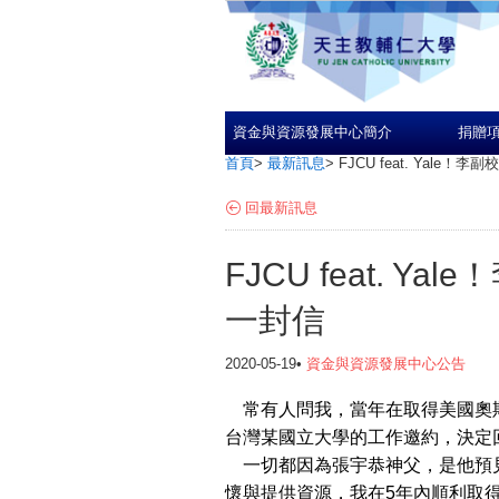
資金與資源發展中心簡介
捐贈
首頁
>
最新訊息
>
FJCU feat. Yal
回最新訊息
FJCU feat. 
一封信
2020-05-19•
資金與資源發展中心公告
常有人問我，當年在取得美國奧斯汀
台灣某國立大學的工作邀約，決定
一切都因為張宇恭神父，是他預
懷與提供資源，我在5年內順利取