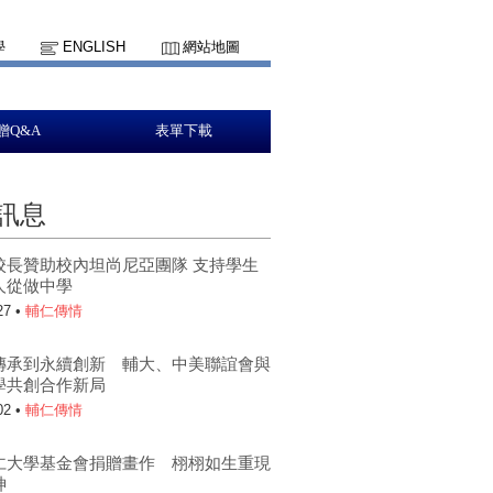
學
ENGLISH
網站地圖
贈Q&A
表單下載
訊息
校長贊助校內坦尚尼亞團隊 支持學生
人從做中學
27 •
輔仁傳情
傳承到永續創新 輔大、中美聯誼會與
學共創合作新局
02 •
輔仁傳情
仁大學基金會捐贈畫作 栩栩如生重現
神