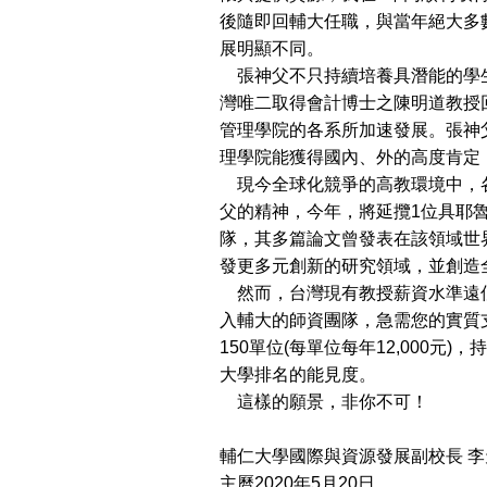
後隨即回輔大任職，與當年絕大多
展明顯不同。
張神父不只持續培養具潛能的學
灣唯二取得會計博士之陳明道教授
管理學院的各系所加速發展。張神
理學院能獲得國內、外的高度肯定
現今全球化競爭的高教環境中，
父的精神，今年，將延攬1位具耶魯大
隊，其多篇論文曾發表在該領域世
發更多元創新的研究領域，並創造
然而，台灣現有教授薪資水準遠
入輔大的師資團隊，急需您的實質
150單位(每單位每年12,000
大學排名的能見度。
這樣的願景，非你不可！
輔仁大學國際與資源發展副校長 李
主曆2020年5月20日