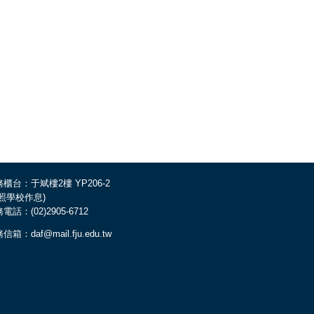
櫃台：于斌樓2樓 YP206-2
依照學校作息)
電話：(02)2905-6712
信箱：daf@mail.fju.edu.tw