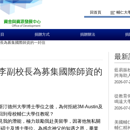
回首頁
輔仁大
項目
捐贈方式
捐贈辦法
捐
e！李副校長為募集國際師資的一封信
最新
Yale！李副校長為募集國際師資的
藍易振
跨海助
2026-07-
從教育
鳴遠大
德州大學博士學位之後，為何拒絕3M-Austin及
2026-07-
回
到母校輔仁大學任教呢？
見我的潛能，極力鼓勵我赴美留學，因著他無私關
美國輔
輔仁精
得碩士及博士學位。為感念神父的知遇之恩，畢業