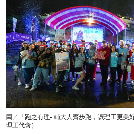
圖／「跑之有理- 輔大人齊步跑，讓理工更美
理工代會）