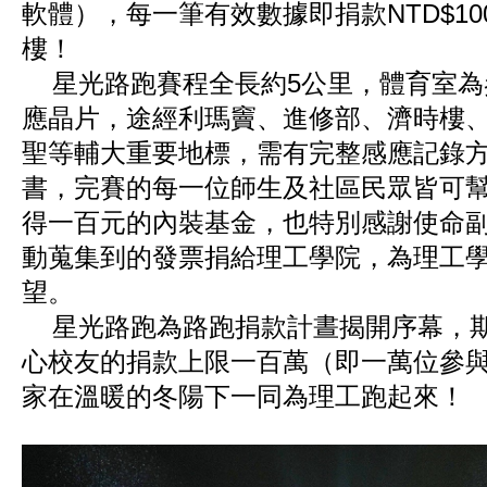
軟體），每一筆有效數據即捐款NTD$1
樓！
星光路跑賽程全長約5公里，體育室為
應晶片，途經利瑪竇、進修部、濟時樓
聖等輔大重要地標，需有完整感應記錄
書，完賽的每一位師生及社區民眾皆可
得一百元的內裝基金，也特別感謝使命
動蒐集到的發票捐給理工學院，為理工
望。
星光路跑為路跑捐款計晝揭開序幕，
心校友的捐款上限一百萬（即一萬位參
家在溫暖的冬陽下一同為理工跑起來！