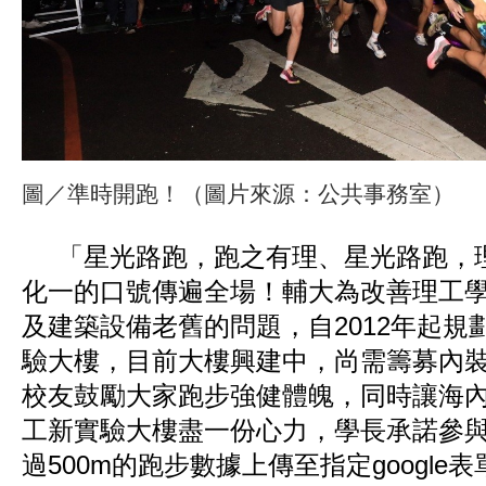
圖／準時開跑！（圖片來源：公共事務室）
「星光路跑，跑之有理、星光路跑，
化一的口號傳遍全場！輔大為改善理工
及建築設備老舊的問題，自2012年起規
驗大樓，目前大樓興建中，尚需籌募內
校友鼓勵大家跑步強健體魄，同時讓海
工新實驗大樓盡一份心力，學長承諾參
過500m的跑步數據上傳至指定google