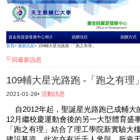
資金與資源發展中心簡介
捐贈項目
捐贈方式
首頁
>
最新訊息
>
109輔大星光路跑 -「跑之有理」
回最新訊息
109輔大星光路跑 -「跑之有理
2021-01-28•
活動訊息
自2012年起，聖誕星光路跑已成輔大
12月繼校慶運動會後的另一大型體育盛
「跑之有理」結合了理工學院新實驗大
建設募資，此次亦有近千人參與，所幸