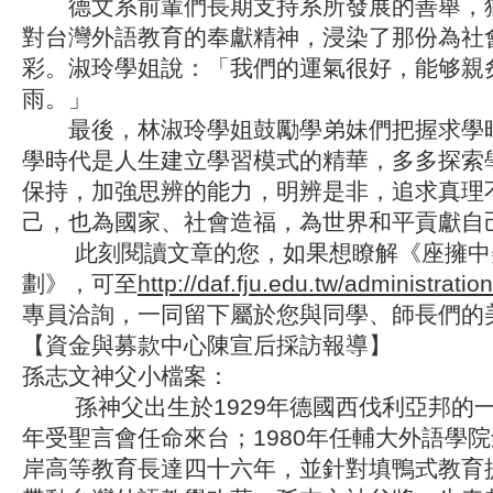
德文系前輩們長期支持系所發展的善舉，
對台灣外語教育的奉獻精神，浸染了那份為社
彩。淑玲學姐說：「我們的運氣很好，能够親
雨。」
最後，林淑玲學姐鼓勵學弟妹們把握求學
學時代是人生建立學習模式的精華，多多探索
保持，加強思辨的能力，明辨是非，追求真理
己，也為國家、社會造福，為世界和平貢獻自
此刻閱讀文章的您，如果想瞭解《座擁中美
劃》，可至
http://daf.fju.edu.tw/administrati
專員洽詢，一同留下屬於您與同學、師長們的
【資金與募款中心陳宣后採訪報導】
孫志文神父小檔案：
孫神父出生於1929年德國西伐利亞邦的一個
年受聖言會任命來台；1980年任輔大外語學
岸高等教育長達四十六年，並針對填鴨式教育