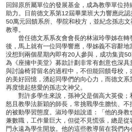
回歸原所屬單位的發展基金，成為教學單位持
助力。日前德文系第12屆畢業班大力響應此認
50萬元回饋系所、學院和校方，並紀念孫志文
教導。
曾任德文系系友會會長的林淑玲學姊在轉
後，馬上就有一位同學響應，學姊義不容辭地
没想到兩個星期內即有20人參與，成功集資5
為《座擁中美堂》募款計劃非常有創意也深具
與討論椅背留名的過程中，不但能回饋母校，
的美好回憶，湧起同學們的向心力，而德文系第
再度憶起慈愛的孫志文神父。
對許多學生來說，孫神父是個高大英俊；
怒且教學法新穎的師長，常挑戰學生膽怯、不
的被動學習態度。淑玲學姐說道：「他的身教
兼數職，工作量巨大，但從不見慌張，總是從
門永遠為學生開放。他的這些教導留在我們內