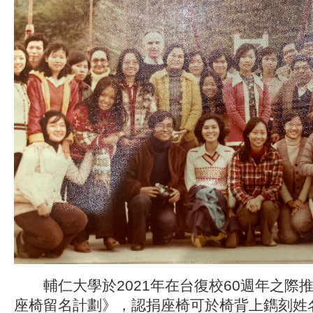
輔仁大學於2021年在台復校60週年之際推
座椅留名計劃》，認捐座椅可於椅背上鐫刻姓