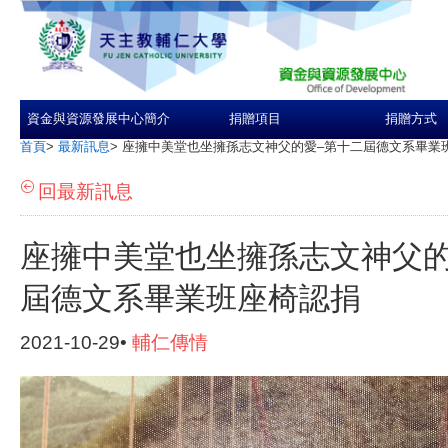
資金與資源發展中心簡介
捐贈項目
捐贈方式
首頁
>
最新訊息
>
座擁中美堂也坐擁孫志文神父的愛–第十二屆德文系畢業
回最新訊息
座擁中美堂也坐擁孫志文神父的
屆德文系畢業班座椅認捐
2021-10-29•
輔仁傳情