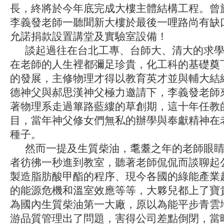
長，終將於今年底完成大樓主體結構工程。曾
李義發老師一聽聞新大樓於最後一哩路尚有缺
允諾捐款設置講堂及實驗室設備！
談起過往在台北工專、台師大、清大的求學
在老師的人生裡都彌足珍貴，化工科的基礎奠
的發展，主修物理才得以教育英才並與輔大結緣
德神父與郝思漢神父極力邀請下，李義發老師
著物理系走過篳路藍縷的草創期，這十年任教
目，當年神父修女們無私的辦學與奉獻精神在
種子。
然而一提及生質柴油，耄耋之年的老師眼睛
者彷彿一秒進到教室，聽著老師侃侃而談聊起
製造脂肪酸甲酯的程序、現今各國的綠能產業
的能源危機和溫室效應等等，大夥兒都上了寶
為國內生質柴油第一大廠，原以為能平步青雲
游品質管理出了問題，害得公司差點倒閉，當