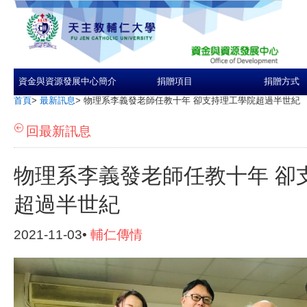
資金與資源發展中心簡介
捐贈項目
捐贈方式
首頁
>
最新訊息
>
物理系李義發老師任教十年 卻支持理工學院超過半世紀
回最新訊息
物理系李義發老師任教十年 卻
超過半世紀
2021-11-03•
輔仁傳情