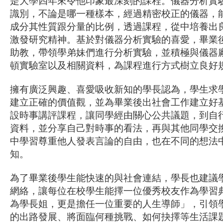
是大學四年來令他印象最深刻的課程。儀器分析實
識別，不論是哪一種樣本，經過精密校正的儀器，
成分其性質跟分量的比例，透過課程，從中培養出
激發研究精神。基於對儀器分析實驗的喜愛，畢業
助教，帶領學弟妹們進行分析實驗，並積極與儀器
頓實驗室以及相關資料，為課程進行方式樹立良好
擁有廣泛興趣、喜愛吸收新知的學長認為，學生求
建立正確的價值觀，並為畢業後出社會工作建立好
設時事講評課程，讓同學經由關心公共議題，到自
資料，並分享自己對時事的看法，再與其他同學交
中學習尊重他人發表言論的自由，也在不同的想法
知。
為了畢業後學生能快速的與社會連結，學長也建議
網絡，讓每位在校學生能擇一位優秀校友作為學習
為學長姐，更是擔任一位重要的人生導師」，引領
的出路發展、將面臨何種挑戰、如何抉擇等生活課