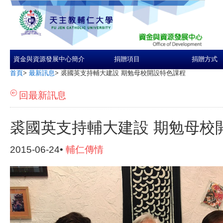
資金與資源發展中心簡介
捐贈項目
捐贈方式
首頁
>
最新訊息
>
裘國英支持輔大建設 期勉母校開設特色課程
回最新訊息
裘國英支持輔大建設 期勉母校
2015-06-24•
輔仁傳情