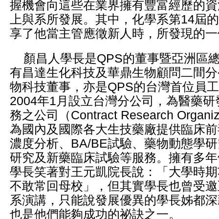
握機會向這些在業界擁有豐富經歷的資
上與系所發展。其中，化學系第14屆
享了他當主管應徵新人時，所發現的一
顏昌人學長是QPS的董事暨亞洲區
有昌達生化科技及華鼎生物顧問二間分
物科技董事，亦是QPS的台灣首位員工
2004年1月設立台灣分公司，為醫藥
務之公司（Contract Research Organ
為國內及國際各大生技藥廠提供臨床前
濃度分析、BA/BE試驗、藥物動態學
研究及新藥臨床試驗等服務。擁有多年
學長笑著對王元凱院長說：「大學時期
不敢常回母校」，但其實學長也曾受邀
系演講，只能說發展優異的學長姊都深
也是他們能夠成功的祕訣之一。