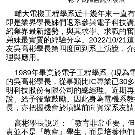
輔大電機工程學系近十幾年來一直有
即是業界學長姊們返系參與電子科技講
紹業界最新趨勢，與其求學、求職的奮
弟妹最實質的經驗分享。2022/10/2
友吳高彬學長第四度回到系上演說，介
理與應用。
1989年畢業於電子工程學系（現為
的吳高彬學長，從事類比IC專業已30
明科技股份有限公司的總經理。近期再
說、給予後輩鼓勵。因此身為電機系教
長，亦把握機會於演講前向資深系友請
高彬學長說道：「教育非常重要，但
責並不是『教會』學生，而是培養他們