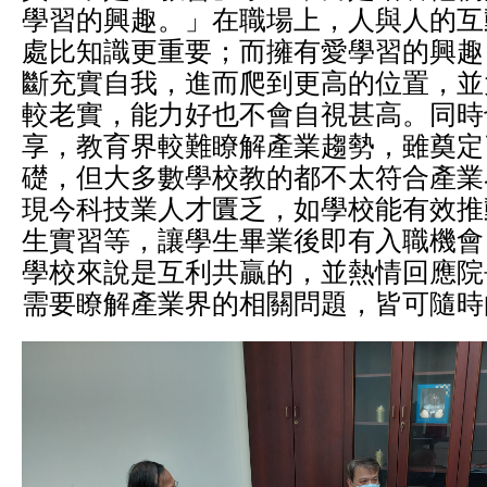
學習的興趣。」在職場上，人與人的互
處比知識更重要；而擁有愛學習的興趣
斷充實自我，進而爬到更高的位置，並
較老實，能力好也不會自視甚高。同時
享，教育界較難瞭解產業趨勢，雖奠定
礎，但大多數學校教的都不太符合產業
現今科技業人才匱乏，如學校能有效推
生實習等，讓學生畢業後即有入職機會
學校來說是互利共贏的，並熱情回應院
需要瞭解產業界的相關問題，皆可隨時