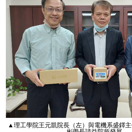
▲理工學院王元凱院長（左）與電機系盛鐸主
彬學長請益院所發展