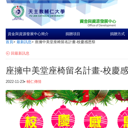
資金與資源發展中心簡介
捐贈項目
捐贈方式
首頁
>
最新訊息
>
座擁中美堂座椅留名計畫-校慶感恩祭
回最新訊息
座擁中美堂座椅留名計畫-校慶
2022-11-23•
輔仁傳情