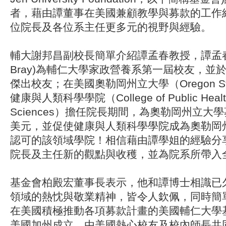
者，藉由譚董事在美國兼顧教學與募款的工作
位院長及各位系主任更多元的視野與經驗。
輔大謝邦昌副校長簡單介紹譚孟春教授，譚孟春教授
Bray)為輔仁大學家政營養系第一屆校友，並
傑出校友；在美國奧勒岡州立大學（Oregon State 
健康與人類科學學院（College of Public Healt
Sciences）擔任院長期間，為奧勒岡州立大學
美元，並促使健康與人類科學學院成為奧勒岡
認可的該領域學院！相信藉由譚學姐的經驗分
院長及主任新的觀點與收穫，並為院系所帶入
基金會柏殿宏董事長表示，他和譚博士相識已
領域的熱忱與敬業精神，皆令人欽佩，同時簡
在美國積極推動各項募款計畫的美國輔仁大學基
美國加州成立，由美國熱心校友及校內師長共