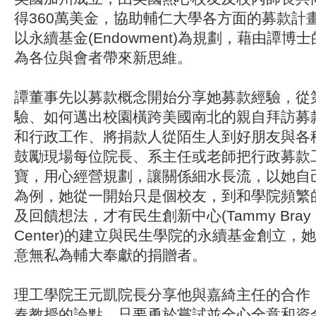
得360萬美金，協助輔仁大學各方面的募款計
以永續基金(Endowment)為規劃，藉由譚
為各位與會者帶來新思維。
譚董事先以募款概念開始分享她募款經驗，從
驗、如何邁出校園橫跨美國南北的親自拜訪募
和行政工作、將捐款人從陌生人到好朋友與各
鼓勵現場每位院長、系主任或老師把行政募款
寶，用心經營規劃，讓關係細水長流，以她自
為例，她從一開始只是個校友，到和學院頻繁
及回饋想法，才有民生創新中心(Tammy Bray Inn
Center)的建立與民生學院的永續基金創立
意無私為輔大奉獻的捐贈者。
理工學院王元凱院長分享他與嘉綺主任的合作
春教授的論點，只要勇於嘗試並全心全意和資