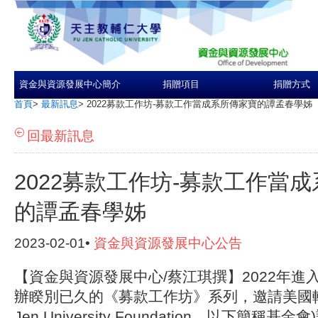
資金與資源發展中心簡介
捐贈項目
捐贈方式
首頁
>
最新訊息
>
2022募款工作坊-募款工作當成系所傳家寶的譚孟春學姊
回最新訊息
2022募款工作坊-募款工作當
的譚孟春學姊
2023-02-01•
資金與資源發展中心公告
【資金與資源發展中心/蔡江琪撰】2022年進
辦睽別已久的《募款工作坊》系列，邀請美國輔
Jen University Foundation，以下簡稱