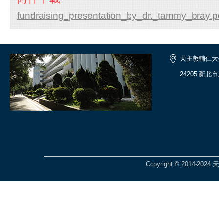
fundraising_presentation_by_dr._tammy_bray.p
天主教輔仁大
24205 新北
Copyright © 2014-2024