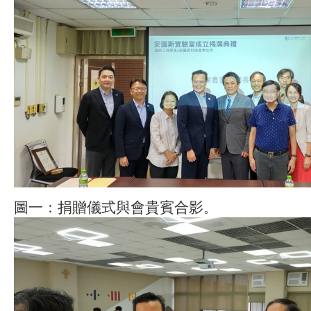
圖一：捐贈儀式與會貴賓合影
。