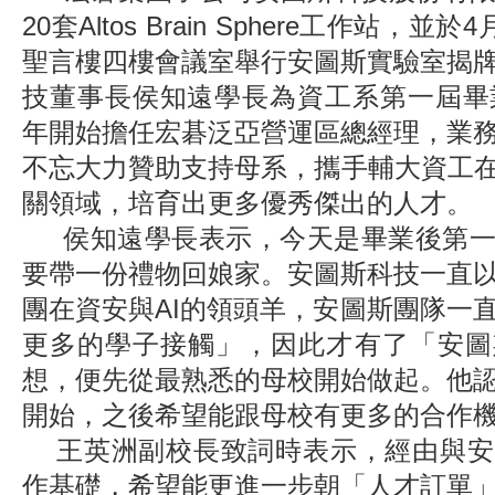
20套Altos Brain Sphere工作站，並
聖言樓四樓會議室舉行安圖斯實驗室揭
技董事長侯知遠學長為資工系第一屆畢業
年開始擔任宏碁泛亞營運區總經理，業
不忘大力贊助支持母系，攜手輔大資工在
關領域，培育出更多優秀傑出的人才
侯知遠學長表示，今天是畢業後第一
要帶一份禮物回娘家。安圖斯科技一直
團在資安與AI的領頭羊，安圖斯團隊一
更多的學子接觸」，因此才有了「安圖
想，便先從最熟悉的母校開始做起。他
開始，之後希望能跟母校有更多的合作
王英洲副校長致詞時表示，經由與安
作基礎，希望能更進一步朝「人才訂單