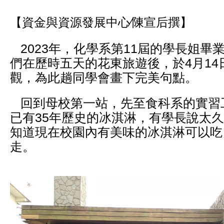
【資金與資源發展中心∕陳宣后撰】
2023年，化學系第11屆的學長姐畢業
們在歷時五天的花東旅遊後，於4月14
觀，為此趟同學會畫下完美句點。
回到母校第一站，先至食科系的實習
已有35年歷史的冰淇淋，有學長說太
知道現在校園內有美味的冰淇淋可以吃
走。