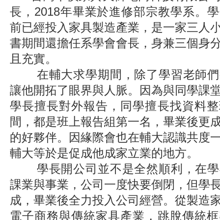
長，2018年畢業於進修部宗教學系。
前已經投入家具製造產業，是一家三人
書期間還擔任系學會會長，身兼三個身
且充實。
在輔大求學期間，除了學習老師們
讓他開拓了眼界與人脈。因為與同學課
學長擅長對外報告，同學擅長找資料整
間，都是班上報告組第一名，畢業後更
的好夥伴。因緣際會也在輔大認識共度
輔大等於是促成他成家立業的地方。
學長開公司並不是全然順利，在學
課業與事業，公司一度快要倒閉，但學
成，畢業後全力投入公司經營。從製造
電子商務與傳統家具產業，跳脫傳統框