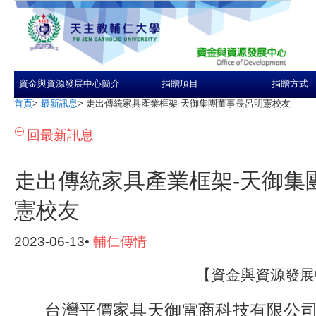
資金與資源發展中心簡介
捐贈項目
捐贈方式
首頁
>
最新訊息
>
走出傳統家具產業框架-天御集團董事長呂明憲校友
回最新訊息
走出傳統家具產業框架-天御集
憲校友
2023-06-13•
輔仁傳情
【資金與資源發展
台灣平價家具天御電商科技有限公司