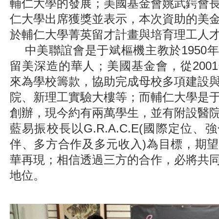
輔仁大學的發展；美國基金會姚武鍔會
仁大學出席獲獎並表示，本次資助的美
於輔仁大學菁英留才計畫與培育理工人
中美聯誼會是于斌樞機主教於1950
留美深造的華人；美國基金會，從200
來為學校籌款，協助完成母校多項建設
院、新理工實驗大樓等；而輔仁大學是
創辦，現今約有兩萬學生，並有附設醫
藍易振校長以G.R.A.C.E(國際定位
伴、多方合作及多元收入)為目標，期
華再現；相信透過三方的合作，必將共
地位。