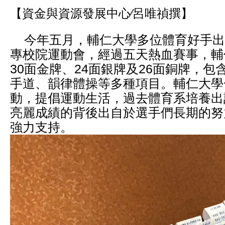
【資金與資源發展中心∕呂唯禎撰】
今年五月，輔仁大學多位體育好手出戰
專校院運動會，經過五天熱血賽事，輔
30面金牌、24面銀牌及26面銅牌，包
手道、韻律體操等多種項目。輔仁大學
動，提倡運動生活，過去體育系培養出
亮麗成績的背後出自於選手們長期的努
強力支持。