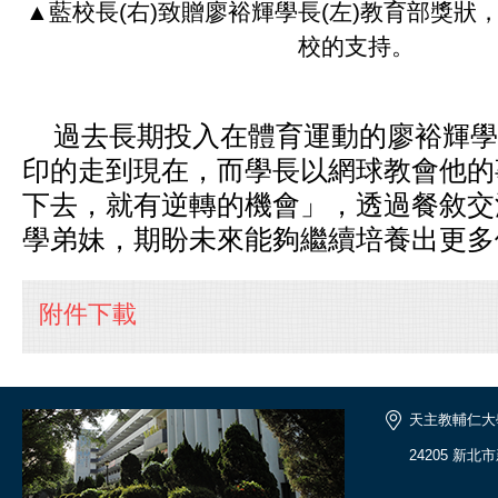
▲藍校長(右)致贈廖裕輝學長(左)教育部獎狀
校的支持。
過去長期投入在體育運動的廖裕輝學
印的走到現在，而學長以網球教會他的
下去，就有逆轉的機會」，透過餐敘交
學弟妹，期盼未來能夠繼續培養出更多
附件下載
天主教輔仁大
24205 新北