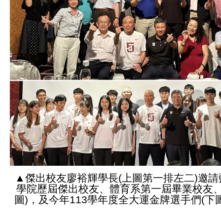
▲傑出校友廖裕輝學長(上圖第一排左二)邀
學院歷屆傑出校友、體育系第一屆畢業校友、
圖)，及今年113學年度全大運金牌選手們(下