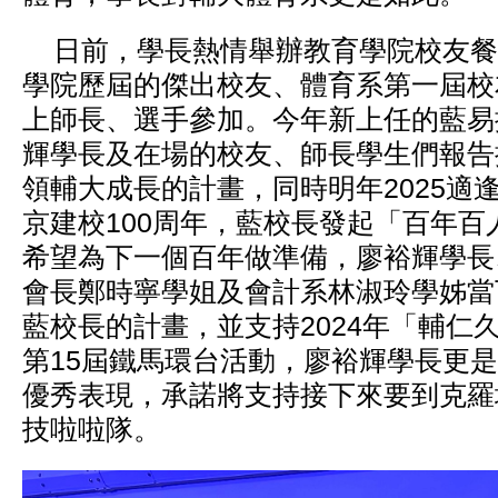
日前，學長熱情舉辦教育學院校友餐
學院歷屆的傑出校友、體育系第一屆校
上師長、選手參加。今年新上任的藍易
輝學長及在場的校友、師長學生們報告
領輔大成長的計畫，同時明年2025適
京建校100周年，藍校長發起「百年百
希望為下一個百年做準備，廖裕輝學長
會長鄭時寧學姐及會計系林淑玲學姊當
藍校長的計畫，並支持2024年「輔仁
第15屆鐵馬環台活動，廖裕輝學長更
優秀表現，承諾將支持接下來要到克羅
技啦啦隊。