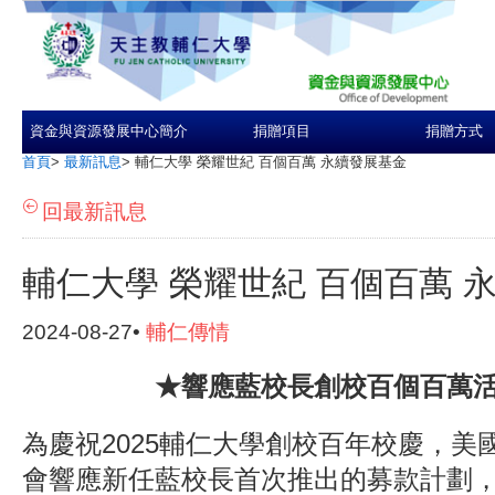
資金與資源發展中心簡介
捐贈項目
捐贈方式
首頁
>
最新訊息
>
輔仁大學 榮耀世紀 百個百萬 永續發展基金
回最新訊息
輔仁大學 榮耀世紀 百個百萬 
2024-08-27•
輔仁傳情
★響應藍校長創校百個百萬
為慶祝
2025輔仁大學創校百年校慶
，美
會響應新任藍校長首次推出的募款計劃