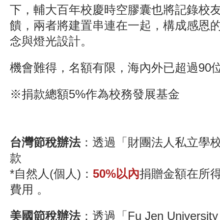
下，輔大百年校慶時空膠囊也將記錄校
饋，兩者將建置串連在一起，構成感恩
念與燈光設計。
機會難得，名額有限，海內外已超過90
※捐款總額5%作為校務發展基金
台灣節稅辦法
：
透過「財團法人私立學
款
*自然人(個人)：
50%以內
捐贈金額在所
費用 。
美國節稅辦法
：
透過「Fu Jen University