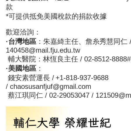
款
*可提供抵免美國稅款的捐款收據
歡迎洽詢：
·台灣地區
：朱嘉綺主任、詹糸秀慧同仁 / 02-
140458@mail.fju.edu.tw
輔大醫院：林恆良主任 / 02-8512-8888#
·美國地區
：
錢安素營運長 /
+1-818-937-9688
/
chaosusanfjuf@gmail.com
蔡江琪同仁 / 02-29053047 / 121509@mail