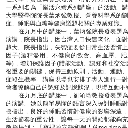
一系列名為「樂活永續系列講座」的活動。
大學醫學院院長葉炳強教授、營養科學系的
症、睡眠與血糖等健康議題相關的專業知識。
在九月中的講座中，葉炳強院長發表題為
演講，院長指出，因台灣人口快速老化，面
越大。院長指出，失智症要從日常生活習慣
因子(酒精濫用、不健康的飲食、高血壓、
等)，增加保護因子(體能活動、認知和社交活
很重要的關鍵，保持三動原則，活動、運動
症發生機率。講座現場也安排了專人進行一
會者瞭解自己的認知及記憶狀況，現場互動不
在九月底的講座中，劉沁瑜教授發表題為
的演講。她以簡單易懂的語言深入探討睡眠
授指出，良好的睡眠習慣對健康的影響深遠
生活節奏的重要性，讓每一天的開始都能夠
教授提到：「夜裡的安靜和個人的me time