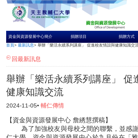
資金與資源發展中心簡介
捐贈項目
捐贈方式
首頁
>
最新訊息
>
舉辦「樂活永續系列講座」 促進校友情誼與健康知識交
回最新訊息
舉辦「樂活永續系列講座」 促
健康知識交流
2024-11-05•
輔仁傳情
【資金與資源發展中心 詹綉慧撰稿】
為了加強校友與母校之間的聯繫，並感謝
仁大學，資金與資源發展中心於九月份在「