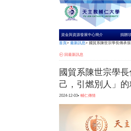
資金與資源發展中心簡介
捐贈
首頁
>
最新訊息
>
國貿系陳世宗學長傳承張
回最新訊息
國貿系陳世宗學長
己，引燃別人」的
2024-12-03•
輔仁傳情