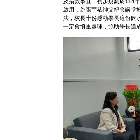
及捐款事宜，初步規劃於114
啟用，為張宇恭神父紀念講堂
法，校長十份感動學長這份飲
一定會慎重處理，協助學長達