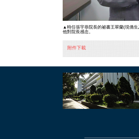
▲時任張宇恭院長的祕書王翠蘭(現僑生
他對院長感念。
附件下載