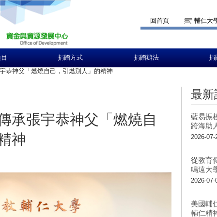
回首頁
輔仁大
項目
捐贈方式
捐贈辦法
捐
宇恭神父「燃燒自己，引燃別人」的精神
最新
傳承張宇恭神父「燃燒自
藍易振
跨海助
精神
2026-07-
從教育
鳴遠大
2026-07-
美國輔
輔仁精