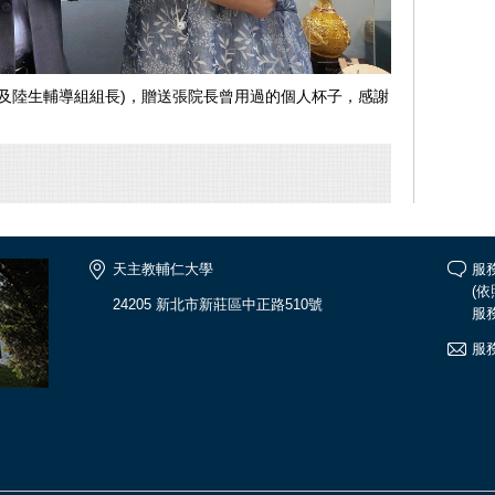
及陸生輔導組組長)，贈送張院長曾用過的個人杯子，感謝
天主教輔仁大學
服務
(
24205 新北市新莊區中正路510號
服務
服務