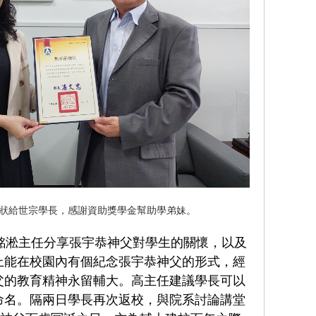
狀給世宗學長，感謝資助獎學金幫助學弟妹。
淞主任分享張宇恭神父對學生的關懷，以及
上能在校園內有個紀念張宇恭神父的形式，經
父的教育精神永留輔大。高主任建議學長可以
命名。隔兩日學長再次返校，與院系討論講堂