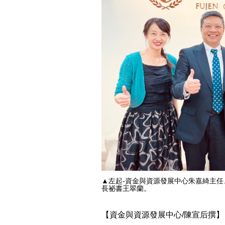
▲左起-資金與資源發展中心朱嘉綺主
長祕書王翠蘭。
【資金與資源發展中心/陳宣后撰】