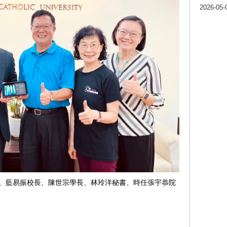
2026-05-
任、藍易振校長、陳世宗學長、林玲洋秘書、時任張宇恭院