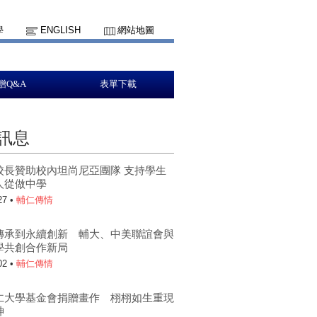
學
ENGLISH
網站地圖
贈Q&A
表單下載
訊息
校長贊助校內坦尚尼亞團隊 支持學生
人從做中學
27 •
輔仁傳情
傳承到永續創新 輔大、中美聯誼會與
學共創合作新局
02 •
輔仁傳情
仁大學基金會捐贈畫作 栩栩如生重現
神