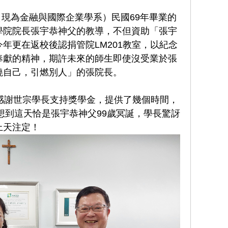
現為金融與國際企業學系）民國69年畢業的
學院院長張宇恭神父的教導，不但資助「張宇
年更在返校後認捐管院LM201教室，以紀念
奉獻的精神，期許未來的師生即使沒受業於張
燒自己，引燃別人」的張院長。
謝世宗學長支持獎學金，提供了幾個時間，
沒想到這天恰是張宇恭神父99歲冥誕，學長驚訝
上天注定！