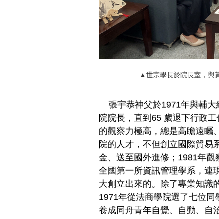
▲世宗學長於院長室，與
張宇恭神父於1971年與輔大結
院院長，直到65 歲退下行政
的觀察力極高，總是高瞻遠矚
院的人才，不但創立國際貿易
金、送至國外進修；1981年
全國第一所資訊管理學系，連
大創立出來的。除了專業知識
1971年從法商學院選了七位
養成同舟青年自覺、自動、自