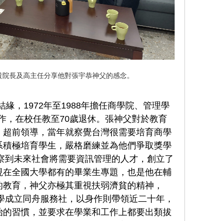
黃院長及高主任分享他對張宇恭神父的感念。
緣，1972年至1988年擔任商學院、管理學
工作，在校任教至70歲退休。張神父對於教育
、超前領導，當年就察覺台灣很需要培育商學
系積極培育學生，嚴格磨練並為他們爭取獎學
觀察到未來社會將需要資訊管理的人才，創立了
現在全國大學都有的畢業生專題，也是他在輔
的教育，神父亦極其重視扶弱濟貧的精神，
同學成立同舟服務社，以身作則帶領近二十年，
治的習慣，並要求在學業和工作上都要出類拔