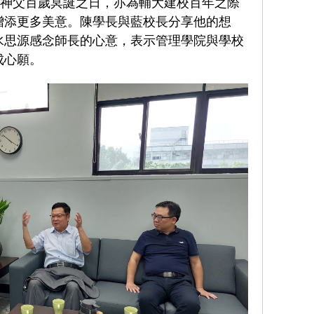
年神父百歲冥誕之日，亦為輔大建校百年之際
增添更多美意。陳學長與藍校長分享他的想
水思源感念師長的心意，表示管理學院與學校
成心願。