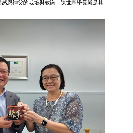
然感恩神父的栽培與教誨，陳世宗學長就是其