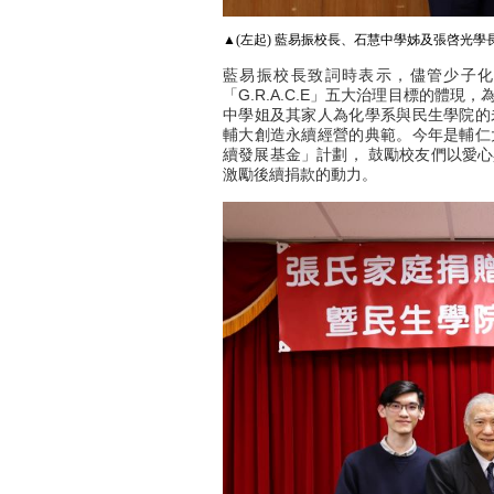
▲(左起) 藍易振校長、石慧中學姊及張啓光學
藍易振校長致詞時表示，儘管少子
「G.R.A.C.E」五大治理目標的體
中學姐及其家人為化學系與民生學院的
輔大創造永續經營的典範。今年是輔仁
續發展基金」計劃， 鼓勵校友們以愛
激勵後續捐款的動力。