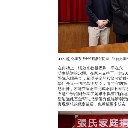
▲
(左起) 化學系博士班柯彥任同學、張啓光
在典禮上，張啟光教授提到，早在六、
萌生捐贈的念頭。在家人支持下，於20
學院永續基金，希望基金的投資收益能
學姐是這一切的幕後功臣，青年守則第
感謝神，才能在這兩年完成兩個不同院
石慧中學姐則分享了她求學與奮鬥的經
望透過此基金幫助成績優秀但經濟弱勢
實現夢想的穩定後盾，也希望更多校友