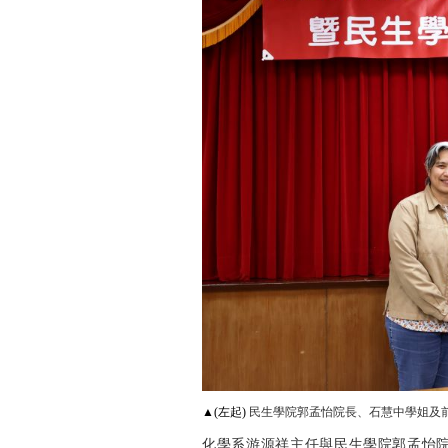
▲(左起)
民生學院郭孟怡院長、石慧中學姐及
化學系游源祥主任與民生學院郭孟怡