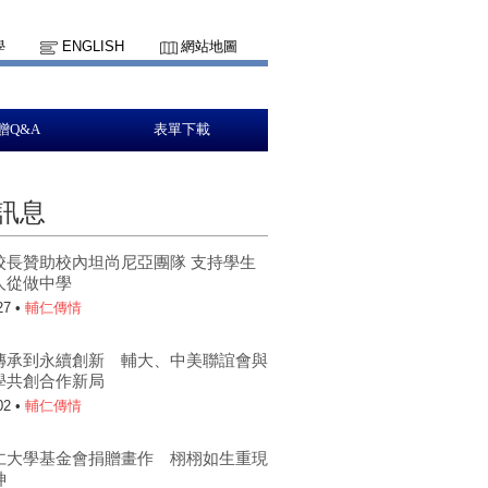
學
ENGLISH
網站地圖
贈Q&A
表單下載
訊息
校長贊助校內坦尚尼亞團隊 支持學生
人從做中學
27 •
輔仁傳情
傳承到永續創新 輔大、中美聯誼會與
學共創合作新局
02 •
輔仁傳情
仁大學基金會捐贈畫作 栩栩如生重現
神