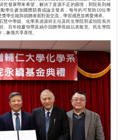
研究發展帶來希望，解決了資源不足的困境；郭院長則補
勵學生參加國際競賽或論文發表，每年約可幫助10位學
受獎學生能與捐贈者面對面交流，學習感恩並將愛傳承。
石慧中學姐、化學系游源祥主任及民生學院郭孟怡院長共
狀、百年校慶領帶及絲巾回贈學長姐以表敬意。民生學院
作，象徵共享喜悅。