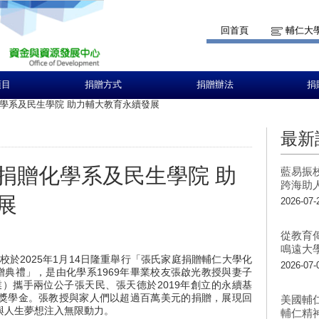
回首頁
輔仁大
項目
捐贈方式
捐贈辦法
捐
學系及民生學院 助力輔大教育永續發展
最新
捐贈化學系及民生學院 助
藍易振
跨海助
展
2026-07-
從教育
鳴遠大
校於2025年1月14日隆重舉行「張氏家庭捐贈輔仁大學化
2026-07-
贈典禮」，是由化學系1969年畢業校友張啟光教授與妻子
業）攜手兩位公子張天民、張天德於2019年創立的永續基
獎學金。張教授與家人們以超過百萬美元的捐贈，展現回
美國輔
與人生夢想注入無限動力。
輔仁精