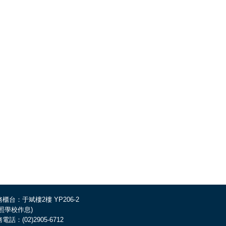
櫃台：于斌樓2樓 YP206-2
依照學校作息)
電話：(02)2905-6712