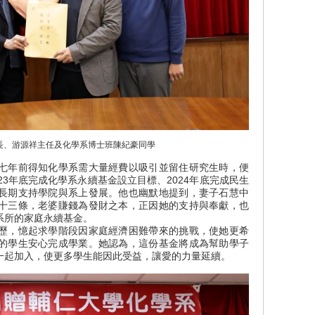
學長、游源祥主任及化學系博士班陳紀豪同學
七年前得知化學系需大量經費以吸引並留住研究生時，便
23年底完成化學系永續基金設立目標、2024年底完成民生
長期支持學院與系上發展。他也幽默地提到，妻子石慧中
十三條，老婆賺錢為發財之本，正因她的支持與奉獻，也
系所的家庭永續基金。
歷，憶起求學階段因家庭經濟困難帶來的挑戰，使她更希
的學生安心完成學業。她認為，這份基金將成為幫助學子
一起加入，使更多學生能因此受益，讓愛的力量延續。