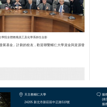
生學院全體教職員工及化學系師生合影
發展基金」計劃的校友，歡迎聯繫輔仁大學資金與資源發
天主教輔仁大學
服務
(
24205 新北市新莊區中正路510號
服務