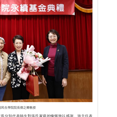
前民生學院院長鄧之卿教授
院長分別代表師生對張氏家庭的慷慨致以感謝。游主任表