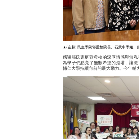
▲
(左起) 民生學院郭孟怡院長、石慧中學姐
感謝張氏家庭對母校的深厚情感與無私
為學子們點亮了無數希望的燈塔，讓教
輔仁大學持續向前的最大動力。今年輔