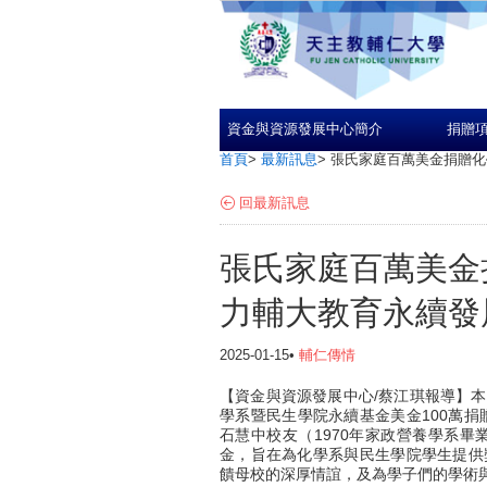
資金與資源發展中心簡介
捐贈
首頁
>
最新訊息
>
張氏家庭百萬美金捐贈化
回最新訊息
張氏家庭百萬美金
力輔大教育永續發
2025-01-15•
輔仁傳情
【資金與資源發展中心/蔡江琪報導】本
學系暨民生學院永續基金美金100萬捐
石慧中校友（1970年家政營養學系畢
金，旨在為化學系與民生學院學生提供
饋母校的深厚情誼，及為學子們的學術