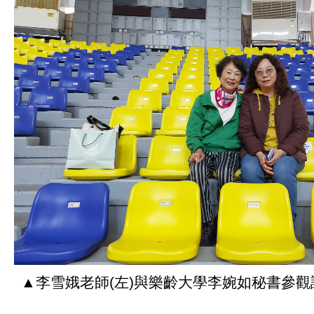
▲李雪娥老師(左)與樂齡大學李婉如秘書參