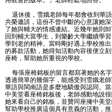
用教會的版本。」老師輕鬆地回答。
退休後，雪娥老師每年都會收到華語
共榮邀請，這份不曾中斷的心意讓她深
了她與輔大的情感連結。近幾年她則卸
回到輔大當學生，到樂齡大學繼續學習
學到老的精神。當時剛好遇上學校推出
的募款活動，她得知活動內容後便立刻
座椅，幫助她所重視的學校。
每張座椅銘板的留言都寫著她的名字
透過簡單的幾個字，能感受到雪娥老師
華語與閩南語是多麼地驕傲與認同。當
中美堂看座椅銘板後，老師感動地說很
她來看自己的銘板，並贊同座擁中美堂
幫助學校推廣這個具有意義的活動，推