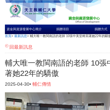
資金與資源發展中心簡介
捐贈項目
捐贈方式
首頁
>
最新訊息
>
輔大唯一教閩南語的老師 10張中美堂椅寫著她22年的驕
回最新訊息
輔大唯一教閩南語的老師 10張
著她22年的驕傲
2025-04-30•
輔仁傳情