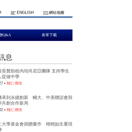
學
ENGLISH
網站地圖
贈Q&A
表單下載
訊息
校長贊助校內坦尚尼亞團隊 支持學生
人從做中學
27 •
輔仁傳情
傳承到永續創新 輔大、中美聯誼會與
學共創合作新局
02 •
輔仁傳情
仁大學基金會捐贈畫作 栩栩如生重現
神