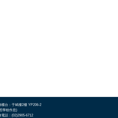
櫃台：于斌樓2樓 YP206-2
依照學校作息)
電話：(02)2905-6712