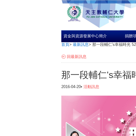
資金與資源發展中心簡介
捐贈
首頁
>
最新訊息
>
那一段輔仁's幸福時光 5
回最新訊息
那一段輔仁's幸福
2016-04-20•
活動訊息