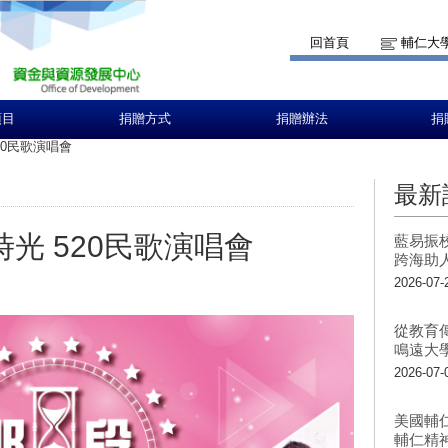
回首頁
輔仁大
項目
捐贈方式
捐贈辦法
捐
20民歌演唱會
最新
時光 520民歌演唱會
藍易振
跨海助
2026-07-
從教育
鳴遠大
2026-07-
美國輔
輔仁精