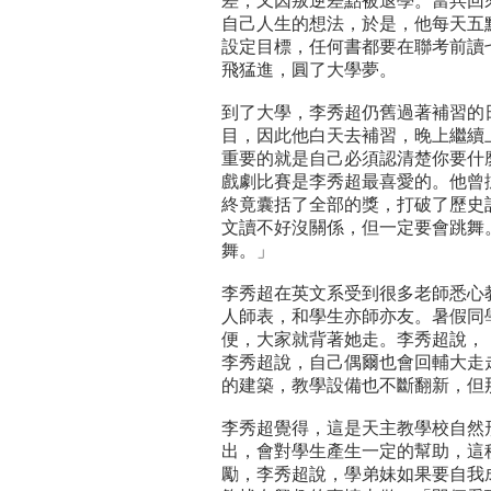
差，又因叛逆差點被退學。當兵回
自己人生的想法，於是，他每天五
設定目標，任何書都要在聯考前讀
飛猛進，圓了大學夢。
到了大學，李秀超仍舊過著補習的
目，因此他白天去補習，晚上繼續
重要的就是自己必須認清楚你要什
戲劇比賽是李秀超最喜愛的。他曾
終竟囊括了全部的獎，打破了歷史
文讀不好沒關係，但一定要會跳舞
舞。」
李秀超在英文系受到很多老師悉心
人師表，和學生亦師亦友。暑假同
便，大家就背著她走。李秀超說，
李秀超說，自己偶爾也會回輔大走
的建築，教學設備也不斷翻新，但
李秀超覺得，這是天主教學校自然
出，會對學生產生一定的幫助，這
勵，李秀超說，學弟妹如果要自我