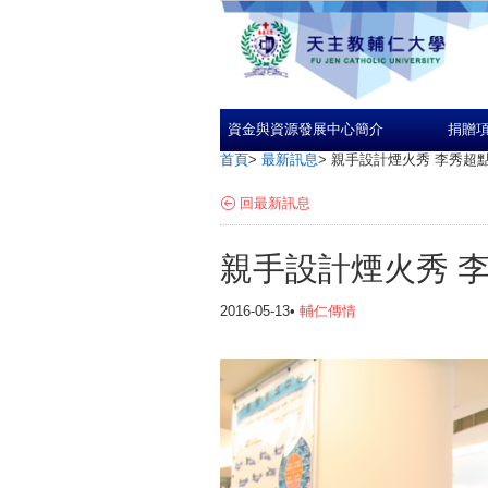
資金與資源發展中心簡介
捐贈
首頁
>
最新訊息
>
親手設計煙火秀 李秀超
回最新訊息
親手設計煙火秀 
2016-05-13•
輔仁傳情