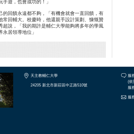
玩手遊，也會成功的！」
己的回饋永遠都不夠，「有機會就會一直回饋，有
他常回輔大。校慶時，他還親手設計策劃、慷慨贊
秀超說，「我的期許是輔仁大學能夠將多年的學風
界永居領導地位」
天主教輔仁大學
服務
(
24205 新北市新莊區中正路510號
服務
服務