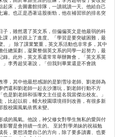
來後，由於軍旅生涯的歷練，李秀超萌發了要改變
點起床，去圖書館排隊，一讀就讀一天。他給自己
七遍。也正是憑著這股衝勁，他在補習班的排名突
日子，雖然選了英文系，但偏偏英文是他最弱的科
上課，終於跟上了進度。「學習是要突破困難，最
麼。」 除了課業繁重，英文系活動也非常多，其中
擔任總策劃，凝聚整個英文系的同學一起努力，最
記錄。此外，英文系還常常舉辦舞會，「英文系英
。」李秀超笑著說，「但我到畢業還是不會跳
教導，其中他最想感謝的是劉雪珍老師。劉老師為
學們還和劉老師一起去沙灘玩，劉老師行動不方
「也是劉老師和張瓈文主任提名我當傑出校友。」
走，比起以前，輔大校園環境得到改善，有很多新
那股校園風氣依舊未變。
形成的風氣。他說，神父修女對學生無私的愛與付
種影響是會持續一生的。 至於對學弟妹的祝福勉
成長，要想清楚自己的方向，除了要多讀書、也要