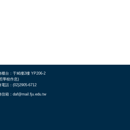
櫃台：于斌樓2樓 YP206-2
依照學校作息)
電話：(02)2905-6712
信箱：daf@mail.fju.edu.tw