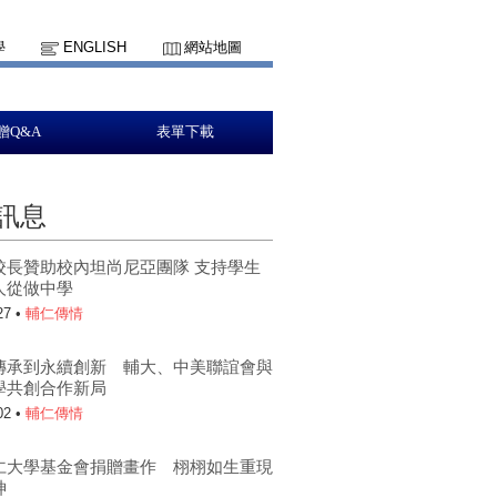
學
ENGLISH
網站地圖
贈Q&A
表單下載
訊息
校長贊助校內坦尚尼亞團隊 支持學生
人從做中學
27 •
輔仁傳情
傳承到永續創新 輔大、中美聯誼會與
學共創合作新局
02 •
輔仁傳情
仁大學基金會捐贈畫作 栩栩如生重現
神