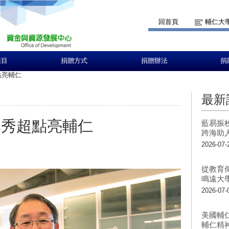
回首頁
輔仁大
項目
捐贈方式
捐贈辦法
捐
點亮輔仁
最新
李秀超點亮輔仁
藍易振
跨海助
2026-07-
從教育
鳴遠大
2026-07-
美國輔
輔仁精