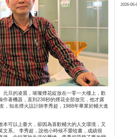
2026-05-
】
元旦的凌晨，璀璨煙花綻放在一零一大樓上，歡
操作著機器，直到238秒的煙花全部放完，他才露
友，知名煙火設計師李秀超，1988年畢業於輔大進
數本可以上臺大，卻因為喜歡輔大的人文環境，又
英文系。 李秀超，說他小時候不愛唸書，成績很