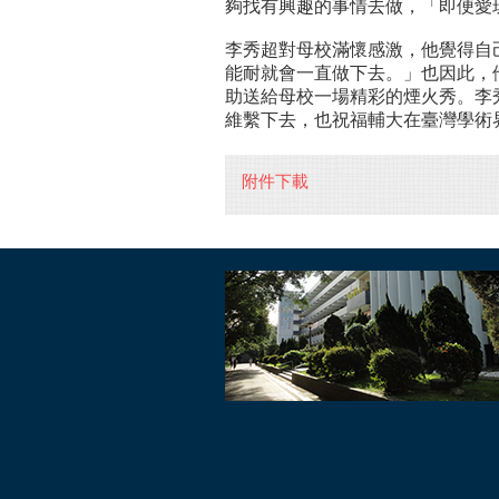
夠找有興趣的事情去做，「即便愛
李秀超對母校滿懷感激，他覺得自
能耐就會一直做下去。」也因此，
助送給母校一場精彩的煙火秀。李
維繫下去，也祝福輔大在臺灣學術
附件下載