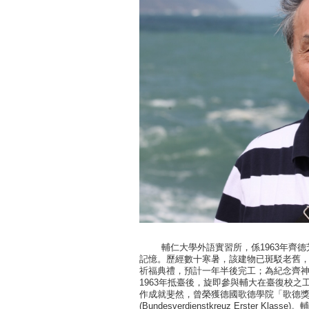
輔仁大學外語實習所，係1963年齊德芳神父(F
記憶。歷經數十寒暑，該建物已斑駁老舊，加
祈福典禮，預計一年半後完工；為紀念齊
1963年抵臺後，旋即參與輔大在臺復校
作成就斐然，曾榮獲德國歌德學院「歌德
(Bundesverdienstkreuz Erst