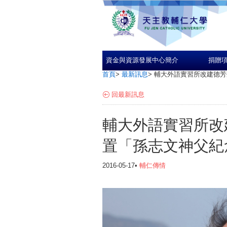
資金與資源發展中心簡介
捐贈
首頁
>
最新訊息
>
輔大外語實習所改建德芳外
回最新訊息
輔大外語實習所改建
置「孫志文神父紀
2016-05-17•
輔仁傳情