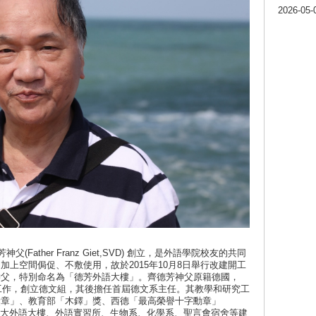
2026-05-
ather Franz Giet,SVD) 創立，是外語學院校友的共同
上空間侷促、不敷使用，故於2015年10月8日舉行改建開工
神父，特別命名為「德芳外語大樓」。齊德芳神父原籍德國，
之工作，創立德文組，其後擔任首屆德文系主任。其教學和研究工
獎章」、教育部「木鐸」獎、西德「最高榮譽十字勳章」
er Klasse)。輔大外語大樓、外語實習所、生物系、化學系、聖言會宿舍等建