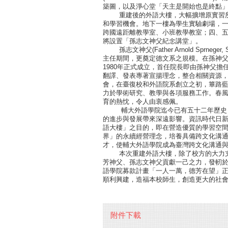
築圖，以及淨心堂「天主是開始也是終點
重建後的外語大樓，大幅擴增原實習所
和學習機會。地下一樓為學生實驗劇場，
跨國遠距離教學室、小班教學教室；四、
將設置「孫志文神父紀念講堂」。
孫志文神父(Father Arnold Sprne
主任期間，更奠定德文系之規模。在孫神父
1980年正式成立，首任院長即由孫神父
翻譯、發表專著宣揚理念，整合相關資源
會，在臺復校和外語院系創立之初，篳路
力於學術研究、教學與各項服務工作。春
育的熱忱，令人由衷感佩。
輔大外語學院迄今已有五十二年歷史，
的進步與發展帶來深遠影響。資訊時代日
語大樓」之目的，即在營造優質的學習空
界」的永續經營理念，培養具備跨文化溝
才，使輔大外語學院成為臺灣跨文化溝通
本次重建外語大樓，除了校方的大力支
芳神父、孫志文神父貢獻一己之力，發軔
語學院募款計畫「一人一萬，德芳在望」
順利興建，造福本校師生，創造更大的社
輔仁大學外語學院德語系
附件下載