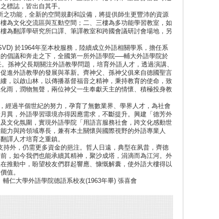
」之標誌，皆出自其手。
之功能，全新的空間規劃和設備，將提供師生更豐沛的資源
一樓為文化交流區與互動空間；二、三樓為多功能學習教室，如
五樓為翻譯學研究所口譯、筆譯教室和跨國會議研討會場地，另
ger, SVD) 於1964年至本校服務，陸續成立外語相關學系，擔任系
的倡議和奔走之下，全國第一所外語學院──輔大外語學院於
擔任。孫神父長期關注外語教學問題，培育外語人才，透過演講、
，促進外語教學的發展與革新。齊神父、孫神父俱來自德國聖言
藍縷，以啟山林，以傳播基督福音之精神，秉持教育的使命，致
風化雨，潤物無聲，兩位神父一生奉獻天主的情懷、積極投身教
經過半個世紀的努力，孕育了無數業界、學界人才，為社會
新月異，外語學習環境亦得因應需求，不斷提升。興建「德芳外
間及文化氛圍，實現外語學院「用語言服務社會，跨文化感動世
通能力與跨領域專長，兼有本土關懷與國際視野的外語專業人
與翻譯人才培育之重鎮。
持外，仍需更多資金的挹注。哲人日遠，典型在夙昔，齊德
於前，如今我們也能承續其精神，聚沙成塔，涓滴而為江河。外
正在推動中，盼望校友們群起響應、慷慨解囊，使外語大樓得以
會價值。
校友(1963年畢) 張喜會