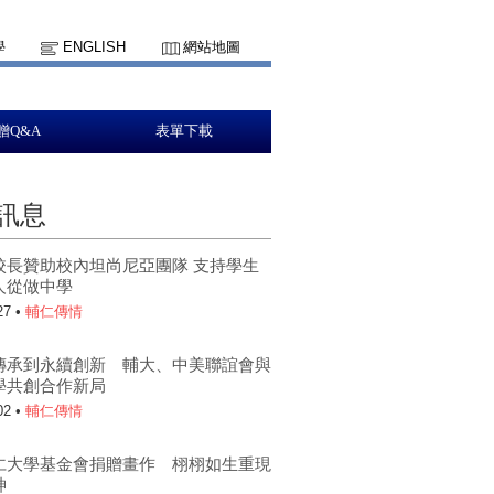
學
ENGLISH
網站地圖
贈Q&A
表單下載
訊息
校長贊助校內坦尚尼亞團隊 支持學生
人從做中學
27 •
輔仁傳情
傳承到永續創新 輔大、中美聯誼會與
學共創合作新局
02 •
輔仁傳情
仁大學基金會捐贈畫作 栩栩如生重現
神