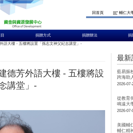
回首頁
輔仁大
項目
捐贈方式
捐贈辦法
捐
語大樓 - 五樓將設置「孫志文神父紀念講堂」-
最新
德芳外語大樓 - 五樓將設
藍易振
跨海助
念講堂」-
2026-07-
從教育
鳴遠大
2026-07-
美國輔
輔仁精