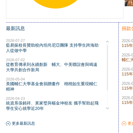
最新訊息
捐款
2026-07-27
2026-
藍易振校長贊助校內坦尚尼亞團隊 支持學生跨海助
115
人從做中學
2026-
輔仁
2026-07-02
從教育傳承到永續創新 輔大、中美聯誼會與鳴遠
2026-
大學共創合作新局
115
2026-05-04
美國輔仁大學基金會捐贈畫作 栩栩如生重現輔仁
2026-
115
精神
2026-
2026-04-23
115
統資系張銘祥、黃家璧與楊金坤校友 攜手幫助起飛
學生安心就學近20年
2026-04-15
Gigastone記憶卡Amazon熱搜前段班 立達國際電子
更多最新訊息
更
王立民學長 助力母校發展