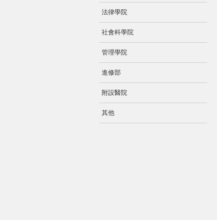
法律學院
社會科學院
管理學院
進修部
附設醫院
其他