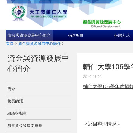
資金與資源發展中心簡介
捐贈項目
捐贈方式
首頁
>
資金與資源發展中心簡介
>
資金與資源發展中
輔仁大學106
心簡介
2019-11-01
輔仁大學106學年度捐
簡介
校長的話
組織與職掌
＜返回辦理情形＞
教育資金發展委員會