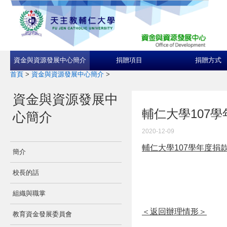
資金與資源發展中心簡介
捐贈項目
捐贈方式
首頁
>
資金與資源發展中心簡介
>
資金與資源發展中
輔仁大學107
心簡介
2020-12-09
輔仁大學107學年度捐
簡介
校長的話
組織與職掌
＜返回辦理情形＞
教育資金發展委員會