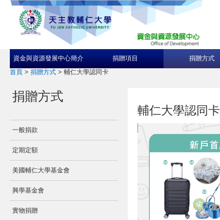
資金與資源發展中心簡介
捐贈項目
捐贈方式
首頁
>
捐贈方式
>
輔仁大學認同卡
捐贈方式
輔仁大學認同卡
一般捐款
定期定額
美國輔仁大學基金會
興學基金會
實物捐贈