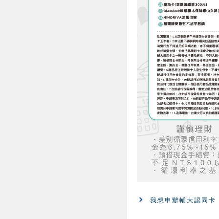
我想申辦輔大認同卡