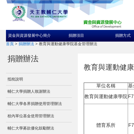
資金與資源發展中心簡介
捐贈項目
捐贈方式
首頁
>
捐贈辦法
>
教育與運動健康學院基金管理辦法
捐贈辦法
教育與運動健康
抵稅說明
單位名稱
基
輔仁大學捐贈人致謝辦法
教育與運動健康學院
F7
輔仁大學各界捐贈使用管理辦法
校內單位基金使用管理辦法
體育系所
F7
輔仁大學募款優化鼓勵辦法