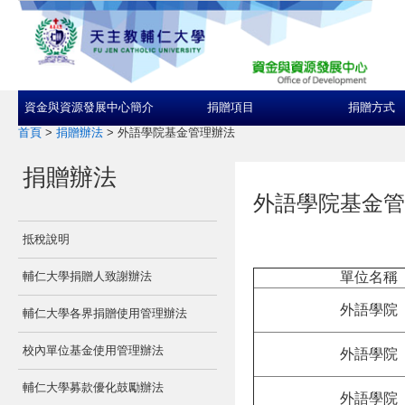
資金與資源發展中心簡介
捐贈項目
捐贈方式
首頁
>
捐贈辦法
>
外語學院基金管理辦法
捐贈辦法
外語學院基金管
抵稅說明
輔仁大學捐贈人致謝辦法
單位名稱
外語學院
輔仁大學各界捐贈使用管理辦法
校內單位基金使用管理辦法
外語學院
輔仁大學募款優化鼓勵辦法
外語學院