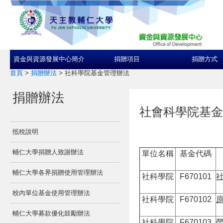
資金與資源發展中心簡介
捐贈項目
捐贈方式
首頁
>
捐贈辦法
>
社科學院基金管理辦法
捐贈辦法
社會科學院基金
抵稅說明
輔仁大學捐贈人致謝辦法
單位名稱
基金代碼
輔仁大學各界捐贈使用管理辦法
社科學院
F670101
校內單位基金使用管理辦法
社科學院
F670102
輔仁大學募款優化鼓勵辦法
社科學院
F670103
勞