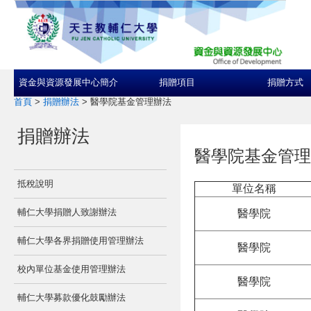
資金與資源發展中心簡介
捐贈項目
捐贈方式
首頁
>
捐贈辦法
>
醫學院基金管理辦法
捐贈辦法
醫學院基金管理
抵稅說明
單位名稱
輔仁大學捐贈人致謝辦法
醫學院
輔仁大學各界捐贈使用管理辦法
醫學院
校內單位基金使用管理辦法
醫學院
輔仁大學募款優化鼓勵辦法