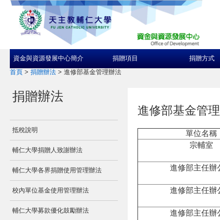
資金與資源發展中心簡介
捐贈項目
捐贈方式
首頁
>
捐贈辦法
>
進修部基金管理辦法
捐贈辦法
進修部基金管理
抵稅說明
單位名稱
宗輔室
輔仁大學捐贈人致謝辦法
進修部主任辦
輔仁大學各界捐贈使用管理辦法
進修部主任辦
校內單位基金使用管理辦法
輔仁大學募款優化鼓勵辦法
進修部主任辦